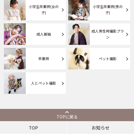
小学生卒業袴(女の
小学生卒業袴(男の
子)
子)
成人男性袴撮影プラ
成人振袖
ン
卒業袴
ペット撮影
人とペット撮影
TOPに戻る
TOP
お知らせ