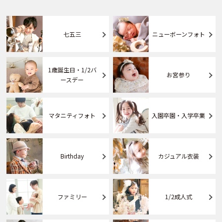
七五三
ニューボーンフォト
1歳誕生日・1/2バ
お宮参り
ースデー
マタニティフォト
入園卒園・入学卒業
Birthday
カジュアル衣装
ファミリー
1/2成人式