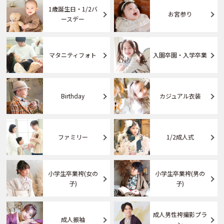
1歳誕生日・1/2バ
お宮参り
ースデー
マタニティフォト
入園卒園・入学卒業
Birthday
カジュアル衣装
ファミリー
1/2成人式
小学生卒業袴(女の
小学生卒業袴(男の
子)
子)
成人男性袴撮影プラ
成人振袖