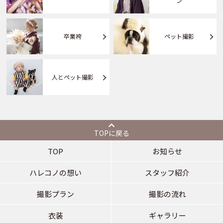
ン
卒業袴
ペット撮影
人とペット撮影
TOPに戻る
TOP
お知らせ
ハレコノの想い
スタッフ紹介
撮影プラン
撮影の流れ
衣装
ギャラリー