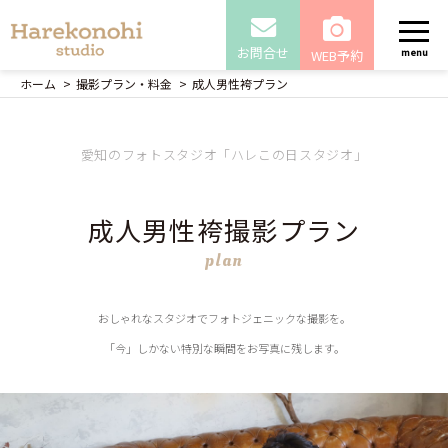
お問合せ
WEB予約
menu
ホーム
撮影プラン・料金
成人男性袴プラン
愛知のフォトスタジオ「ハレこの日スタジオ」
成人男性袴撮影プラン
plan
おしゃれなスタジオでフォトジェニックな撮影を。
「今」しかない特別な瞬間をお写真に残します。