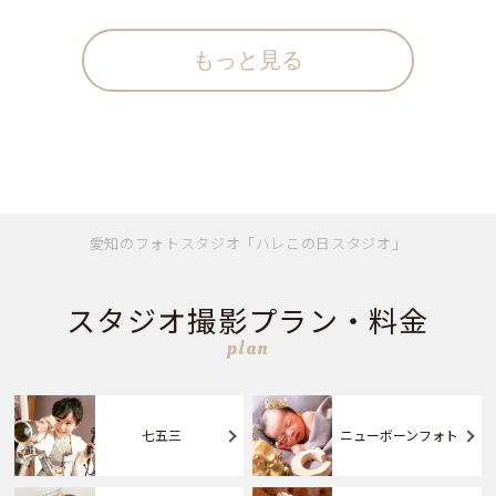
もっと見る
愛知のフォトスタジオ「ハレこの日スタジオ」
スタジオ撮影プラン・料金
plan
七五三
ニューボーンフォト