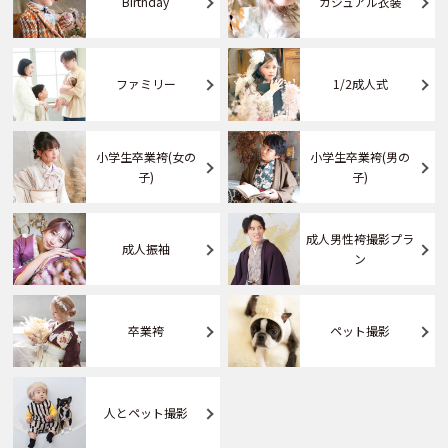
Birthday
カジュアル衣装
ファミリー
1/2成人式
小学生卒業袴(女の
小学生卒業袴(男の
子)
子)
成人男性袴撮影プラ
成人振袖
ン
卒業袴
ペット撮影
人とペット撮影