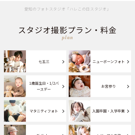
愛知のフォトスタジオ「ハレこの日スタジオ」
スタジオ撮影プラン・料金
plan
七五三
ニューボーンフォト
1歳誕生日・1/2バ
お宮参り
ースデー
マタニティフォト
入園卒園・入学卒業