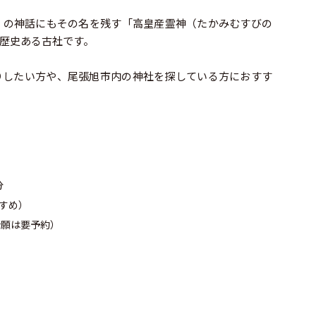
」の神話にもその名を残す「高皇産霊神（たかみむすびの
歴史ある古社です。
りしたい方や、尾張旭市内の神社を探している方におすす
分
すめ）
。祈願は要予約）