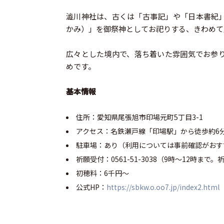
澁川神社は、古くは「古事記」や「日本書紀
かみ）」を御祭神としてお祀りする、きわめて
広々とした境内で、落ち着いた雰囲気でお参
めです。
基本情報
住所：愛知県尾張旭市印場元町5丁目3-1
アクセス：名鉄瀬戸線「印場駅」から徒歩約6
駐車場：あり（利用については事前確認がおす
祈願受付：0561-51-3038（9時～12時まで
初穂料：6千円～
公式HP：
https://sbkw.o.oo7.jp/index2.html