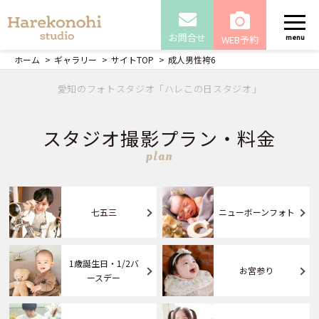
お問合せ
WEB予約
menu
ホーム
ギャラリー
サイトTOP
成人男性袴6
愛知のフォトスタジオ「ハレこの日スタジオ」
スタジオ撮影プラン・料金
plan
七五三
ニューボーンフォト
1歳誕生日・1/2バ
お宮参り
ースデー