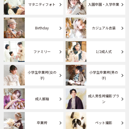
マタニティフォト
入園卒園・入学卒業
Birthday
カジュアル衣装
ファミリー
1/2成人式
小学生卒業袴(女の
小学生卒業袴(男の
子)
子)
成人男性袴撮影プラ
成人振袖
ン
卒業袴
ペット撮影