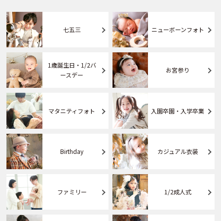
七五三
ニューボーンフォト
1歳誕生日・1/2バ
お宮参り
ースデー
マタニティフォト
入園卒園・入学卒業
Birthday
カジュアル衣装
ファミリー
1/2成人式