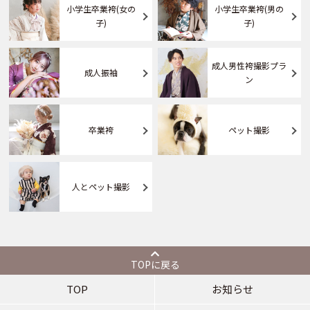
小学生卒業袴(女の
小学生卒業袴(男の
子)
子)
成人男性袴撮影プラ
成人振袖
ン
卒業袴
ペット撮影
人とペット撮影
TOPに戻る
TOP
お知らせ