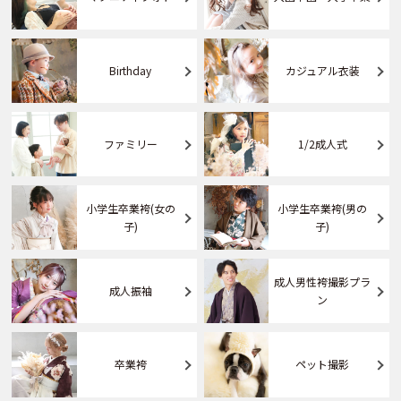
Birthday
カジュアル衣装
ファミリー
1/2成人式
小学生卒業袴(女の
小学生卒業袴(男の
子)
子)
成人男性袴撮影プラ
成人振袖
ン
卒業袴
ペット撮影