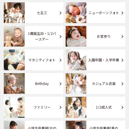
七五三
ニューボーンフォト
1歳誕生日・1/2バ
お宮参り
ースデー
マタニティフォト
入園卒園・入学卒業
Birthday
カジュアル衣装
ファミリー
1/2成人式
小学生卒業袴(女の
小学生卒業袴(男の