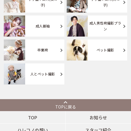
子)
子)
成人男性袴撮影プラ
成人振袖
ン
卒業袴
ペット撮影
人とペット撮影
TOPに戻る
TOP
お知らせ
ハレコノの想い
スタッフ紹介