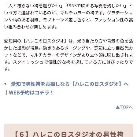
「人と被らない袴を選びたい」「SNSで映える写真を残したい」と
いう方に選ばれているのが、マルチカラーの袴です。グラデーショ
ンや柄のある羽織、モノトーン×差し色など、ファッション性の高
い組み合わせが楽しめます。
愛知県の【ハレこの日スタジオ】は、光の当たり方や背景の色を活
かした撮影が得意。動きのあるポージングや、窓辺に立つ自然光カ
ットなどで、マルチカラーのデザインがより立体的に映し出されま
す。スタイリッシュで個性的な袴を探している方にはぴったりで
す。
愛知で男性袴をお探しなら【ハレこの日スタジオ】へ
｜WEB予約はコチラ！
▲TOPへ
【６】ハレこの日スタジオの男性袴