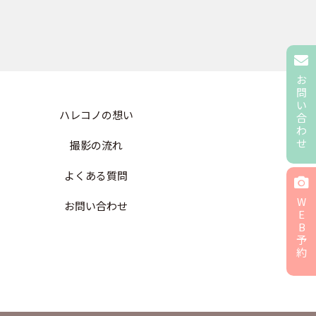
お
問
い
ハレコノの想い
合
わ
せ
撮影の流れ
よくある質問
W
お問い合わせ
E
B
予
約