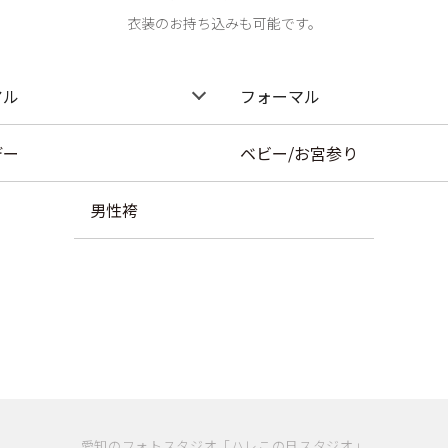
衣装のお持ち込みも可能です。
アル
フォーマル
デー
ベビー/お宮参り
男性袴
愛知のフォトスタジオ「ハレこの日スタジオ」